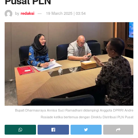
Pusat PLN
by
redaksi
19 March 2025 | 03:54
Bupati Dharmasraya Annisa Suci Ramadhani didampingi Anggota DPRRI Andre
Rosiade ketika bertemua dengan Direktu Distribusi PLN Pusat