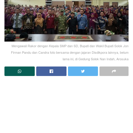
Mengawali Rakor dengan Kepala SMP dan SD, Bupati dan Wakil Bupati Solok Jon
Firman Pandu dan Candra foto bersama dengan jajaran Disdikpora lainnya, belum
lama ini, di Gedung Solok Nan Indah, Arosuka