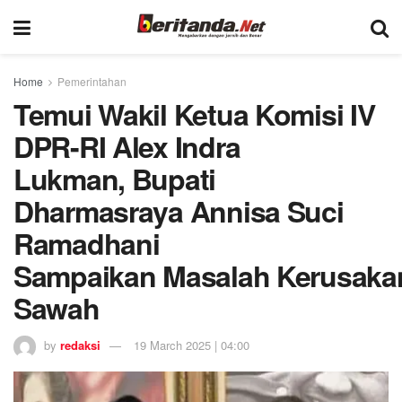
Home
Pemerintahan
Temui Wakil Ketua Komisi IV
DPR-RI Alex Indra
Lukman, Bupati
Dharmasraya Annisa Suci
Ramadhani
Sampaikan Masalah Kerusaka
Sawah
by
redaksi
19 March 2025 | 04:00