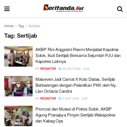
Home
Tag
Sertijab
Tag:
Sertijab
AKBP Rini Anggraini Resmi Menjabat Kapolres
Solok, Ikuti Sertijab Bersama Sejumlah PJU dan
Kapolres Lainnya
BY
REDAKTUR
29 JULY 2026
0
Maiseven Jadi Camat X Koto Diatas, Sertijab
Berbarengan dengan Pelantikan PKK oleh Ny.
Lian Octavia Candra
BY
REDAKTUR
9 JULY 2026
0
Promosi dan Mutasi di Polres Solok, AKBP
Agung Pranajaya Pimpin Sertijab Wakapolres
dan Kabag Ops