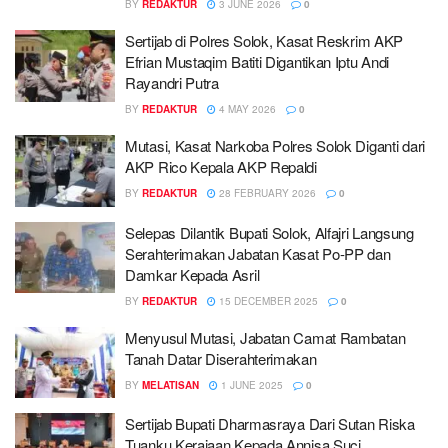
BY
REDAKTUR
3 JUNE 2026
0
Sertijab di Polres Solok, Kasat Reskrim AKP
Efrian Mustaqim Batiti Digantikan Iptu Andi
Rayandri Putra
BY
REDAKTUR
4 MAY 2026
0
Mutasi, Kasat Narkoba Polres Solok Diganti dari
AKP Rico Kepala AKP Repaldi
BY
REDAKTUR
28 FEBRUARY 2026
0
Selepas Dilantik Bupati Solok, Alfajri Langsung
Serahterimakan Jabatan Kasat Po-PP dan
Damkar Kepada Asril
BY
REDAKTUR
15 DECEMBER 2025
0
Menyusul Mutasi, Jabatan Camat Rambatan
Tanah Datar Diserahterimakan
BY
MELATISAN
1 JUNE 2025
0
Sertijab Bupati Dharmasraya Dari Sutan Riska
Tuanku Kerajaan Kepada Annisa Suci