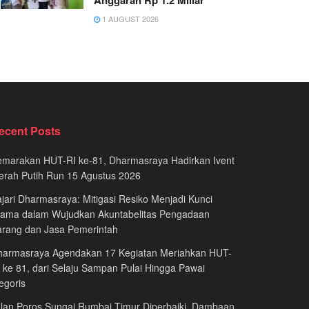
Anggaran Rp 1.2 Miliar
1 AUGUST 2026
ecent Posts
emarakan HUT-RI ke-81, Dharmasraya Hadirkan Ivent
erah Putih Run 15 Agustus 2026
jari Dharmasraya: Mitigasi Resiko Menjadi Kunci
tama dalam Wujudkan Akuntabelitas Pengadaan
arang dan Jasa Pemerintah
harmasraya Agendakan 17 Kegiatan Meriahkan HUT-
 ke 81, dari Selaju Sampan Pulai Hingga Pawai
egoris
lan Poros Sungai Rumbai Timur Diperbaiki, Dambaan