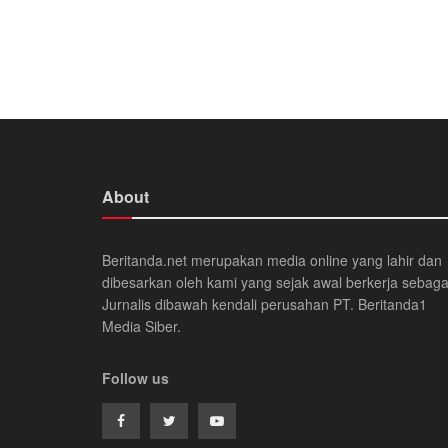
About
Beritanda.net merupakan media online yang lahir dan
dibesarkan oleh kami yang sejak awal berkerja sebaga
Jurnalis dibawah kendali perusahan PT. Beritanda1
Media Siber.
Follow us