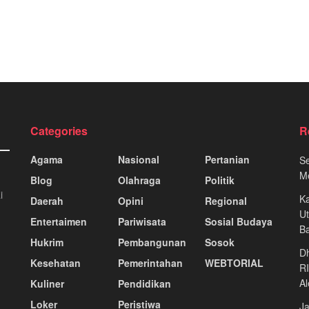
Categories
R
Agama
Nasional
Pertanian
S
M
Blog
Olahraga
Politik
i
Ka
Daerah
Opini
Regional
U
Entertaimen
Pariwisata
Sosial Budaya
B
Hukrim
Pembangunan
Sosok
D
Kesehatan
Pemerintahan
WEBTORIAL
RI
Al
Kuliner
Pendidikan
Loker
Peristiwa
Ja