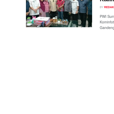
BY
REDAK
PWI Sum
Kominfot
Gandeng