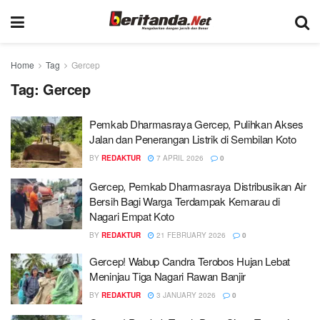
Home
Tag
Gercep
Tag:
Gercep
Pemkab Dharmasraya Gercep, Pulihkan Akses
Jalan dan Penerangan Listrik di Sembilan Koto
BY
REDAKTUR
7 APRIL 2026
0
Gercep, Pemkab Dharmasraya Distribusikan Air
Bersih Bagi Warga Terdampak Kemarau di
Nagari Empat Koto
BY
REDAKTUR
21 FEBRUARY 2026
0
Gercep! Wabup Candra Terobos Hujan Lebat
Meninjau Tiga Nagari Rawan Banjir
BY
REDAKTUR
3 JANUARY 2026
0