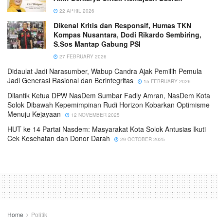
22 APRIL 2026
Dikenal Kritis dan Responsif, Humas TKN
Kompas Nusantara, Dodi Rikardo Sembiring,
S.Sos Mantap Gabung PSI
27 FEBRUARY 2026
Didaulat Jadi Narasumber, Wabup Candra Ajak Pemilih Pemula
Jadi Generasi Rasional dan Berintegritas
15 FEBRUARY 2026
Dilantik Ketua DPW NasDem Sumbar Fadly Amran, NasDem Kota
Solok Dibawah Kepemimpinan Rudi Horizon Kobarkan Optimisme
Menuju Kejayaan
12 NOVEMBER 2025
HUT ke 14 Partai Nasdem: Masyarakat Kota Solok Antusias Ikuti
Cek Kesehatan dan Donor Darah
29 OCTOBER 2025
Home
Politik