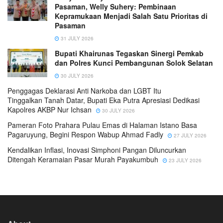
Pasaman, Welly Suhery: Pembinaan
Kepramukaan Menjadi Salah Satu Prioritas di
Pasaman
31 JULY 2026
Bupati Khairunas Tegaskan Sinergi Pemkab
dan Polres Kunci Pembangunan Solok Selatan
30 JULY 2026
Penggagas Deklarasi Anti Narkoba dan LGBT Itu
Tinggalkan Tanah Datar, Bupati Eka Putra Apresiasi Dedikasi
Kapolres AKBP Nur Ichsan
30 JULY 2026
Pameran Foto Prahara Pulau Emas di Halaman Istano Basa
Pagaruyung, Begini Respon Wabup Ahmad Fadly
27 JULY 2026
Kendalikan Inflasi, Inovasi Simphoni Pangan Diluncurkan
Ditengah Keramaian Pasar Murah Payakumbuh
23 JULY 2026