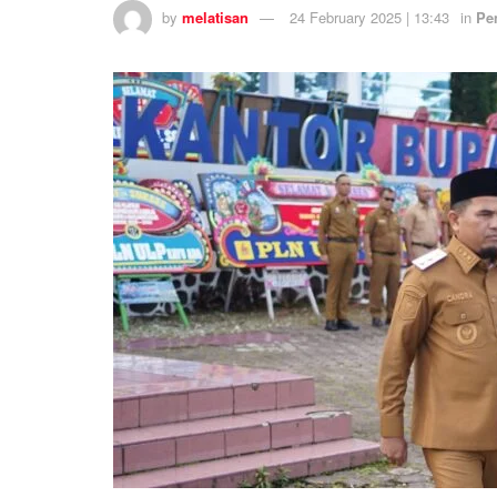
by
melatisan
24 February 2025 | 13:43
in
Pe