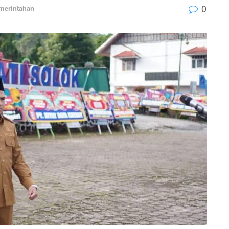
0
merintahan