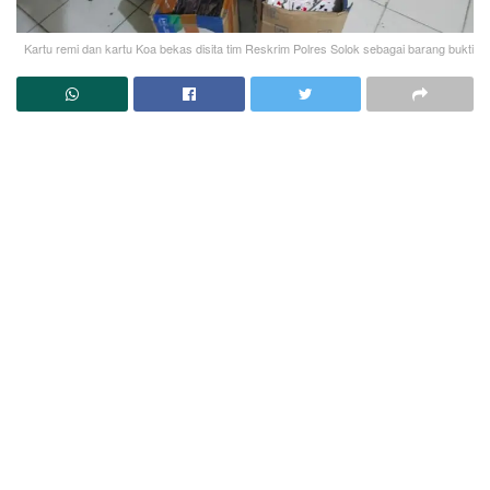
Kartu remi dan kartu Koa bekas disita tim Reskrim Polres Solok sebagai barang bukti