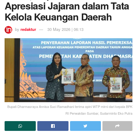
Apresiasi Jajaran dalam Tata
Kelola Keuangan Daerah
by
redaktur
30 May 2026 | 06:13
Bupati Dharmasraya Annisa Suci Ramadhani terima opini WTP mirni dari kepala BPK
RI Perwakilan Sumbar, Sudarminto Eko Putra