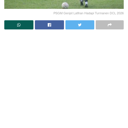
PSGM Genjot Latihan Hadapi Turmanen DCL 2026