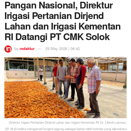
Pangan Nasional, Direktur
Irigasi Pertanian Dirjend
Lahan dan Irigasi Kementan
RI Datangi PT CMK Solok
by
redaktur
29 May 2026 | 06:42
Direktur Irigasi Pertanian Dirjend Lahan dan Irigasi Kementan RI Dr. Liferdi Lukman,
SP, M.Si ketika mengamati tongkol jagung sebagai bahan bibit hybrida yang diproduksi