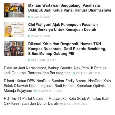
Mantan Wartawan Singgalang, Pasdisata
Didapuk Jadi Ketua Partai Hanura Dharmasraya
30 APRIL 2026
Cici Wahyuni Ajak Perempuan Pasaman
Aktif Berkarya Untuk Kemajuan Daerah
22 APRIL 2026
Dikenal Kritis dan Responsif, Humas TKN
Kompas Nusantara, Dodi Rikardo Sembiring,
S.Sos Mantap Gabung PSI
27 FEBRUARY 2026
Didaulat Jadi Narasumber, Wabup Candra Ajak Pemilih Pemula
Jadi Generasi Rasional dan Berintegritas
15 FEBRUARY 2026
Dilantik Ketua DPW NasDem Sumbar Fadly Amran, NasDem Kota
Solok Dibawah Kepemimpinan Rudi Horizon Kobarkan Optimisme
Menuju Kejayaan
12 NOVEMBER 2025
HUT ke 14 Partai Nasdem: Masyarakat Kota Solok Antusias Ikuti
Cek Kesehatan dan Donor Darah
29 OCTOBER 2025