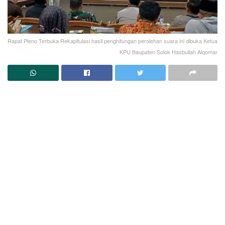
Rapat Pleno Terbuka Rekapitulasi hasil penghitungan perolehan suara ini dibuka Ketua
KPU Baupaten Solok Hasbullah Alqomar