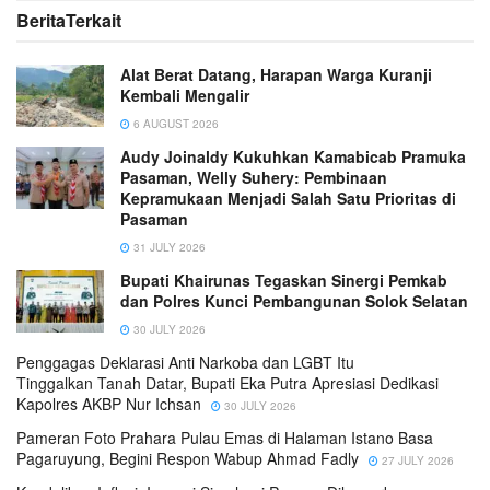
Berita
Terkait
Alat Berat Datang, Harapan Warga Kuranji
Kembali Mengalir
6 AUGUST 2026
Audy Joinaldy Kukuhkan Kamabicab Pramuka
Pasaman, Welly Suhery: Pembinaan
Kepramukaan Menjadi Salah Satu Prioritas di
Pasaman
31 JULY 2026
Bupati Khairunas Tegaskan Sinergi Pemkab
dan Polres Kunci Pembangunan Solok Selatan
30 JULY 2026
Penggagas Deklarasi Anti Narkoba dan LGBT Itu
Tinggalkan Tanah Datar, Bupati Eka Putra Apresiasi Dedikasi
Kapolres AKBP Nur Ichsan
30 JULY 2026
Pameran Foto Prahara Pulau Emas di Halaman Istano Basa
Pagaruyung, Begini Respon Wabup Ahmad Fadly
27 JULY 2026