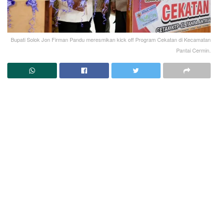
Bupati Solok Jon Firman Pandu meresmikan kick off Program Cekatan di Kecamatan
Pantai Cermin.