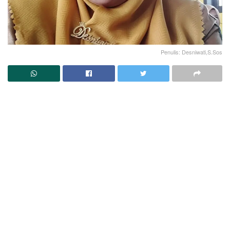
Penulis: Desniwati,S.Sos