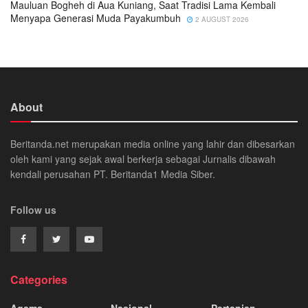
Mauluan Bogheh di Aua Kuniang, Saat Tradisi Lama Kembali
Menyapa Generasi Muda Payakumbuh
2 AUGUST 2026
About
Beritanda.net merupakan media online yang lahir dan dibesarkan
oleh kami yang sejak awal berkerja sebagai Jurnalis dibawah
kendali perusahan PT. Beritanda1 Media Siber.
Follow us
Categories
Agama
Nasional
Pertanian