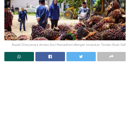
Bupati Dharyaraya Annisa Suci Ramadhani ditengah tumpukan Tandan Buah Sait