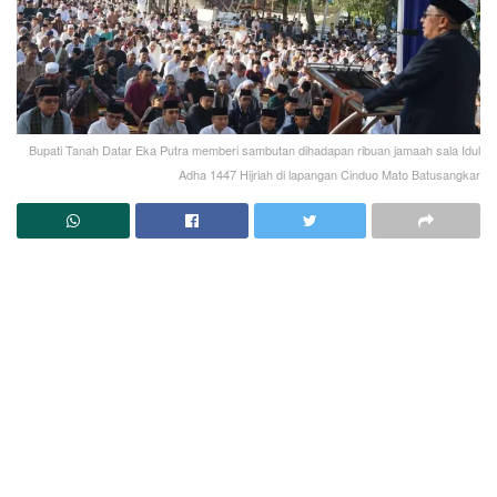
Bupati Tanah Datar Eka Putra memberi sambutan dihadapan ribuan jamaah sala Idul
Adha 1447 Hijriah di lapangan Cinduo Mato Batusangkar