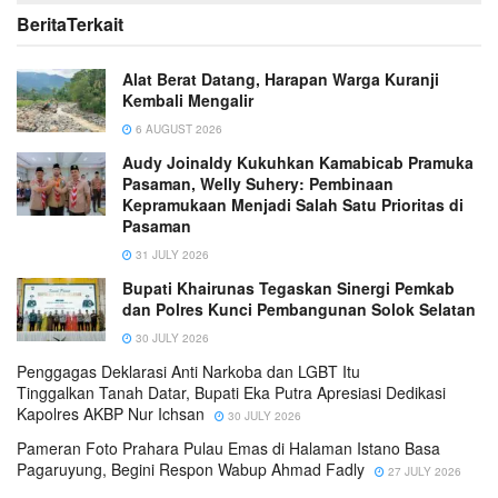
Berita
Terkait
Alat Berat Datang, Harapan Warga Kuranji
Kembali Mengalir
6 AUGUST 2026
Audy Joinaldy Kukuhkan Kamabicab Pramuka
Pasaman, Welly Suhery: Pembinaan
Kepramukaan Menjadi Salah Satu Prioritas di
Pasaman
31 JULY 2026
Bupati Khairunas Tegaskan Sinergi Pemkab
dan Polres Kunci Pembangunan Solok Selatan
30 JULY 2026
Penggagas Deklarasi Anti Narkoba dan LGBT Itu
Tinggalkan Tanah Datar, Bupati Eka Putra Apresiasi Dedikasi
Kapolres AKBP Nur Ichsan
30 JULY 2026
Pameran Foto Prahara Pulau Emas di Halaman Istano Basa
Pagaruyung, Begini Respon Wabup Ahmad Fadly
27 JULY 2026