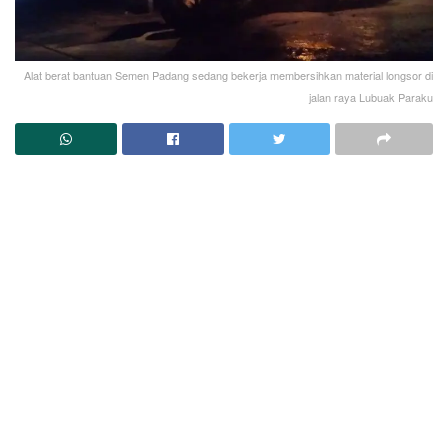
Alat berat bantuan Semen Padang sedang bekerja membersihkan material longsor di
jalan raya Lubuak Paraku