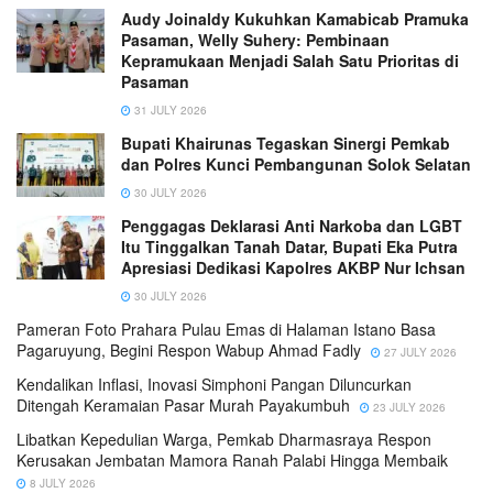
Audy Joinaldy Kukuhkan Kamabicab Pramuka
Pasaman, Welly Suhery: Pembinaan
Kepramukaan Menjadi Salah Satu Prioritas di
Pasaman
31 JULY 2026
Bupati Khairunas Tegaskan Sinergi Pemkab
dan Polres Kunci Pembangunan Solok Selatan
30 JULY 2026
Penggagas Deklarasi Anti Narkoba dan LGBT
Itu Tinggalkan Tanah Datar, Bupati Eka Putra
Apresiasi Dedikasi Kapolres AKBP Nur Ichsan
30 JULY 2026
Pameran Foto Prahara Pulau Emas di Halaman Istano Basa
Pagaruyung, Begini Respon Wabup Ahmad Fadly
27 JULY 2026
Kendalikan Inflasi, Inovasi Simphoni Pangan Diluncurkan
Ditengah Keramaian Pasar Murah Payakumbuh
23 JULY 2026
Libatkan Kepedulian Warga, Pemkab Dharmasraya Respon
Kerusakan Jembatan Mamora Ranah Palabi Hingga Membaik
8 JULY 2026