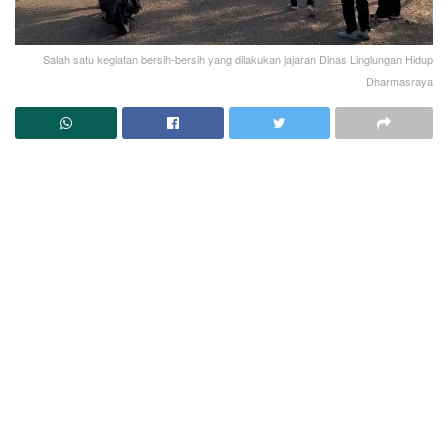
Salah satu kegiatan bersih-bersih yang dilakukan jajaran Dinas Linglungan Hidup
Dharmasraya