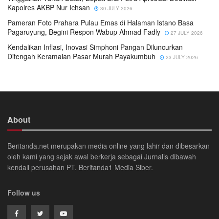
Kapolres AKBP Nur Ichsan
30 JULY 2026
Pameran Foto Prahara Pulau Emas di Halaman Istano Basa
Pagaruyung, Begini Respon Wabup Ahmad Fadly
27 JULY 2026
Kendalikan Inflasi, Inovasi Simphoni Pangan Diluncurkan
Ditengah Keramaian Pasar Murah Payakumbuh
23 JULY 2026
About
Beritanda.net merupakan media online yang lahir dan dibesarkan
oleh kami yang sejak awal berkerja sebagai Jurnalis dibawah
kendali perusahan PT. Beritanda1 Media Siber.
Follow us