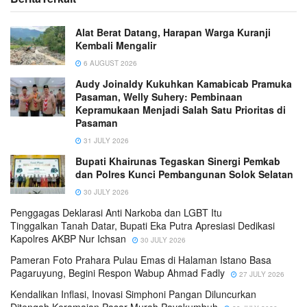
Alat Berat Datang, Harapan Warga Kuranji
Kembali Mengalir
6 AUGUST 2026
Audy Joinaldy Kukuhkan Kamabicab Pramuka
Pasaman, Welly Suhery: Pembinaan
Kepramukaan Menjadi Salah Satu Prioritas di
Pasaman
31 JULY 2026
Bupati Khairunas Tegaskan Sinergi Pemkab
dan Polres Kunci Pembangunan Solok Selatan
30 JULY 2026
Penggagas Deklarasi Anti Narkoba dan LGBT Itu
Tinggalkan Tanah Datar, Bupati Eka Putra Apresiasi Dedikasi
Kapolres AKBP Nur Ichsan
30 JULY 2026
Pameran Foto Prahara Pulau Emas di Halaman Istano Basa
Pagaruyung, Begini Respon Wabup Ahmad Fadly
27 JULY 2026
Kendalikan Inflasi, Inovasi Simphoni Pangan Diluncurkan
Ditengah Keramaian Pasar Murah Payakumbuh