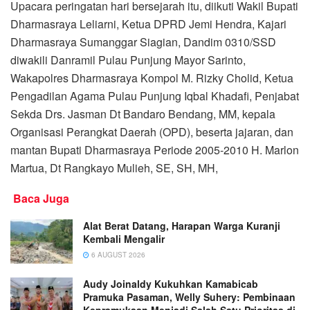
Upacara peringatan hari bersejarah itu, diikuti Wakil Bupati
Dharmasraya Leliarni, Ketua DPRD Jemi Hendra, Kajari
Dharmasraya Sumanggar Siagian, Dandim 0310/SSD
diwakili Danramil Pulau Punjung Mayor Sarinto,
Wakapolres Dharmasraya Kompol M. Rizky Cholid, Ketua
Pengadilan Agama Pulau Punjung Iqbal Khadafi, Penjabat
Sekda Drs. Jasman Dt Bandaro Bendang, MM, kepala
Organisasi Perangkat Daerah (OPD), beserta jajaran, dan
mantan Bupati Dharmasraya Periode 2005-2010 H. Marlon
Martua, Dt Rangkayo Mulieh, SE, SH, MH,
Baca Juga
Alat Berat Datang, Harapan Warga Kuranji
Kembali Mengalir
6 AUGUST 2026
Audy Joinaldy Kukuhkan Kamabicab
Pramuka Pasaman, Welly Suhery: Pembinaan
Kepramukaan Menjadi Salah Satu Prioritas di