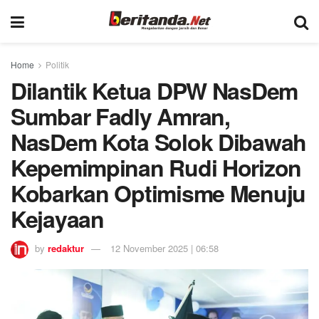
Home
Politik
Dilantik Ketua DPW NasDem
Sumbar Fadly Amran,
NasDem Kota Solok Dibawah
Kepemimpinan Rudi Horizon
Kobarkan Optimisme Menuju
Kejayaan
by
redaktur
12 November 2025 | 06:58