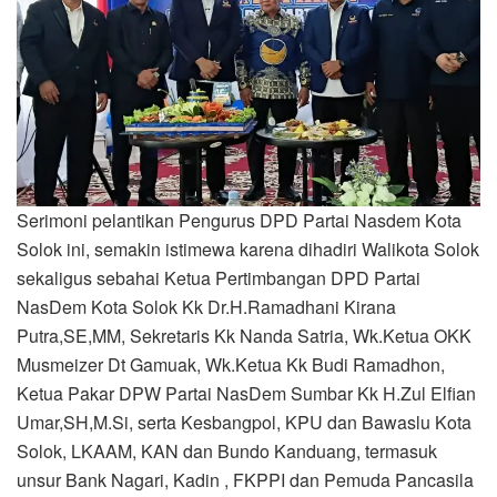
Serimoni pelantikan Pengurus DPD Partai Nasdem Kota
Solok ini, semakin istimewa karena dihadiri Walikota Solok
sekaligus sebahai Ketua Pertimbangan DPD Partai
NasDem Kota Solok Kk Dr.H.Ramadhani Kirana
Putra,SE,MM, Sekretaris Kk Nanda Satria, Wk.Ketua OKK
Musmeizer Dt Gamuak, Wk.Ketua Kk Budi Ramadhon,
Ketua Pakar DPW Partai NasDem Sumbar Kk H.Zul Elfian
Umar,SH,M.Si, serta Kesbangpol, KPU dan Bawaslu Kota
Solok, LKAAM, KAN dan Bundo Kanduang, termasuk
unsur Bank Nagari, Kadin , FKPPI dan Pemuda Pancasila