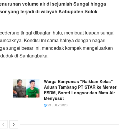
nurunan volume air di sejumlah Sungai hingga
gsor yang terjadi di wilayah Kabupaten Solok
 cederung tinggi dibagian hulu, membuat luapan sungai
ncaknya. Kondisi ini sama halnya dengan nagari
iga sungai besar ini, mendadak kompak mengeluarkan
duduk di Saniangbaka.
o
Warga Banyumas “Naikkan Kelas”
Aduan Tambang PT STAR ke Menteri
ESDM, Soroti Longsor dan Mata Air
Menyusut
29 JULY 2026