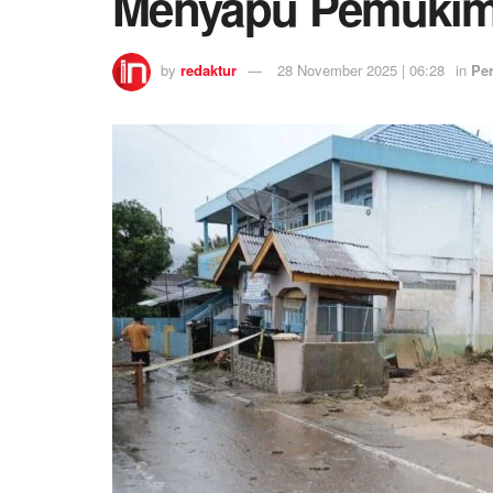
Menyapu Pemukim
by
redaktur
28 November 2025 | 06:28
in
Per