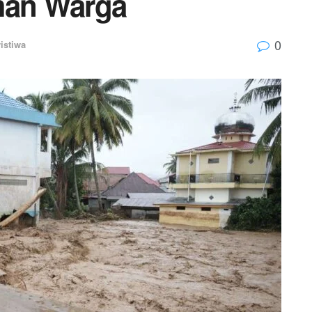
an Warga
0
istiwa